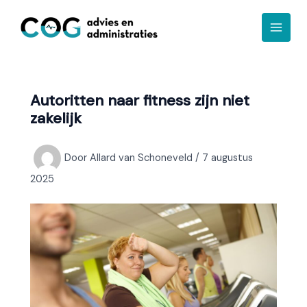
Ga
A
naar
r
de
c
inhoud
h
i
Autoritten naar fitness zijn niet
e
zakelijk
f
Door
Allard van Schoneveld
/
7 augustus
2025