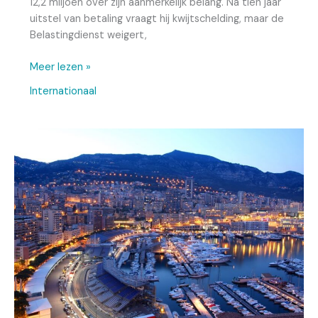
12,2 miljoen over zijn aanmerkelijk belang. Na tien jaar
uitstel van betaling vraagt hij kwijtschelding, maar de
Belastingdienst weigert,
Meer lezen »
Internationaal
Open
norm
fiscale
woonplaatsbepaling
onder
vuur