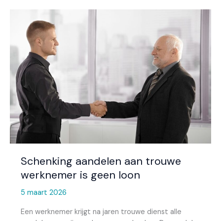
Schenking
aandelen
aan
trouwe
werknemer
is
geen
loon
Schenking aandelen aan trouwe
werknemer is geen loon
5 maart 2026
Een werknemer krijgt na jaren trouwe dienst alle