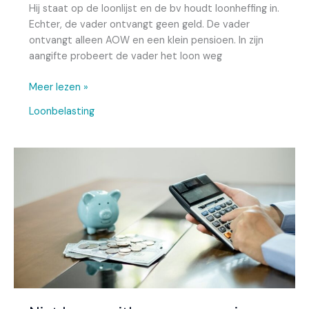
Hij staat op de loonlijst en de bv houdt loonheffing in.
Echter, de vader ontvangt geen geld. De vader
ontvangt alleen AOW en een klein pensioen. In zijn
aangifte probeert de vader het loon weg
Meer lezen »
Loonbelasting
Niet
langer
uitkeren
van
pensioen
leidt
tot
belaste
aanspraak