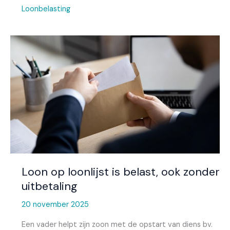
Loonbelasting
Loon
op
loonlijst
is
belast,
ook
zonder
uitbetaling
Loon op loonlijst is belast, ook zonder
uitbetaling
20 november 2025
Een vader helpt zijn zoon met de opstart van diens bv.