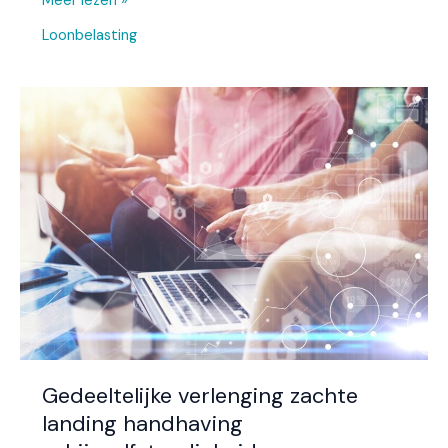
Meer lezen »
Loonbelasting
Gedeeltelijke
verlenging
zachte
landing
handhaving
schijnzelfstandigheid
Gedeeltelijke verlenging zachte
landing handhaving