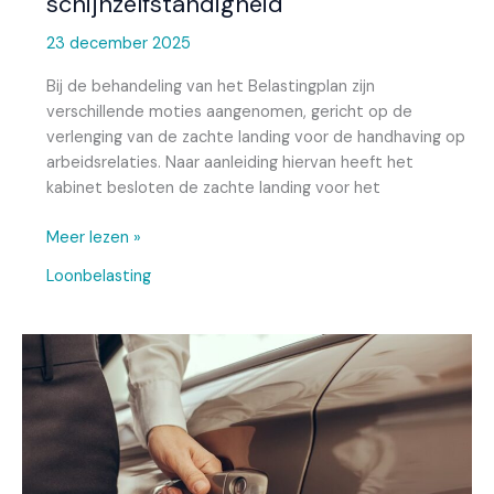
schijnzelfstandigheid
23 december 2025
Bij de behandeling van het Belastingplan zijn
verschillende moties aangenomen, gericht op de
verlenging van de zachte landing voor de handhaving op
arbeidsrelaties. Naar aanleiding hiervan heeft het
kabinet besloten de zachte landing voor het
Meer lezen »
Loonbelasting
Overgangstermijn
youngtimerregeling
voor
auto’s
die
dit