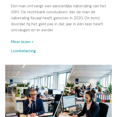
Een man ontvangt een aanzienlijke nabetaling van het
UWV. De rechtbank concludeert dat de man de
nabetaling fiscaal heeft genoten in 2020. Dit komt
doordat hij het geld pas in dat jaar in één keer heeft
ontvangen en er eerder
Meer lezen »
Loonbelasting
Kosten
exact
gelijk
aan
omzet?
Hof
gelooft
het
niet