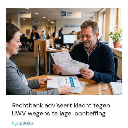
Rechtbank
adviseert
klacht
tegen
UWV
wegens
te
lage
loonheffing
Rechtbank adviseert klacht tegen
UWV wegens te lage loonheffing
11 juni 2026