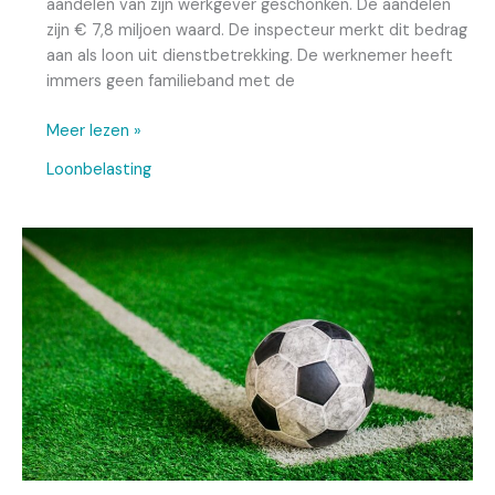
aandelen van zijn werkgever geschonken. De aandelen
zijn € 7,8 miljoen waard. De inspecteur merkt dit bedrag
aan als loon uit dienstbetrekking. De werknemer heeft
immers geen familieband met de
Meer lezen »
Loonbelasting
Voetbalkaartjes
voor
werknemers
zijn
loon
in
natura