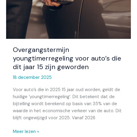
jaar
15
zijn
geworden
Overgangstermijn
youngtimerregeling voor auto’s die
dit jaar 15 zijn geworden
18 december 2025
Voor auto’s die in 2025 15 jaar oud worden, geldt de
huidige ‘youngtimerregeling’. Dit betekent dat de
bijtelling wordt berekend op basis van 35% van de
waarde in het economische verkeer van de auto. Dit
blijft ongewijzigd voor 2025. Vanaf 2026
Meer lezen »