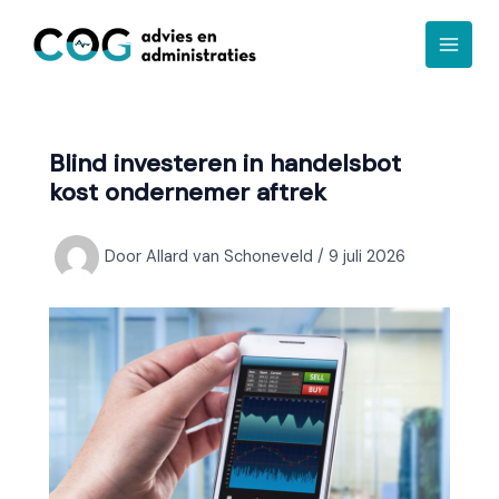
Ga
A
naar
r
de
c
inhoud
h
i
Blind investeren in handelsbot
e
kost ondernemer aftrek
f
Door
Allard van Schoneveld
/
9 juli 2026