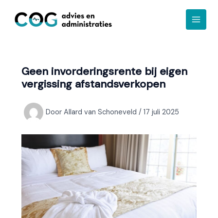
Ga
A
naar
r
de
c
inhoud
h
i
Geen invorderingsrente bij eigen
e
vergissing afstandsverkopen
f
Door
Allard van Schoneveld
/
17 juli 2025