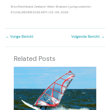
Bron:Rechtbank Zeeland-West-Brabant | jurisprudentie |
ECLI:NL:RBZWB:2026:4871 | 02-06-2026
←
Vorige Bericht
Volgende Bericht
→
Related Posts