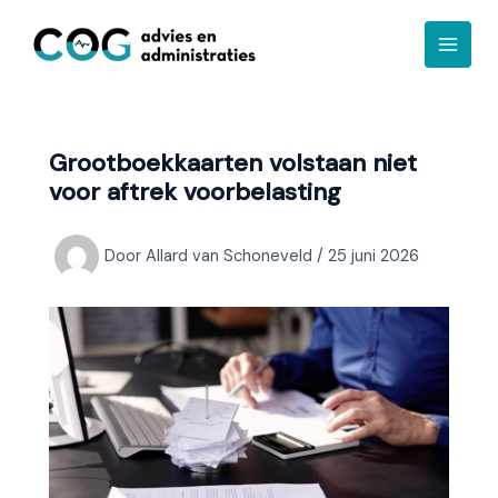
Ga
A
naar
r
de
c
inhoud
h
i
Grootboekkaarten volstaan niet
e
voor aftrek voorbelasting
f
Door
Allard van Schoneveld
/
25 juni 2026