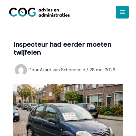
Ga
A
naar
r
de
c
inhoud
h
i
Inspecteur had eerder moeten
e
twijfelen
f
Door
Allard van Schoneveld
/
28 mei 2026