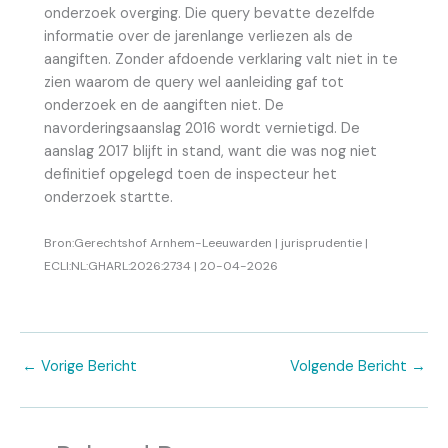
onderzoek overging. Die query bevatte dezelfde
informatie over de jarenlange verliezen als de
aangiften. Zonder afdoende verklaring valt niet in te
zien waarom de query wel aanleiding gaf tot
onderzoek en de aangiften niet. De
navorderingsaanslag 2016 wordt vernietigd. De
aanslag 2017 blijft in stand, want die was nog niet
definitief opgelegd toen de inspecteur het
onderzoek startte.
Bron:Gerechtshof Arnhem-Leeuwarden | jurisprudentie |
ECLI:NL:GHARL:2026:2734 | 20-04-2026
←
Vorige Bericht
Volgende Bericht
→