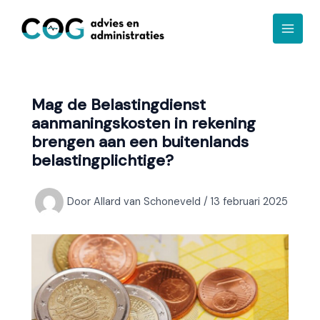
Ga
A
naar
r
de
c
inhoud
h
i
Mag de Belastingdienst
e
aanmaningskosten in rekening
f
brengen aan een buitenlands
belastingplichtige?
Door
Allard van Schoneveld
/
13 februari 2025