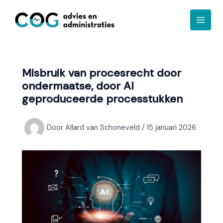
Ga
A
naar
r
de
c
inhoud
h
i
Misbruik van procesrecht door
e
ondermaatse, door AI
f
geproduceerde processtukken
Door
Allard van Schoneveld
/
15 januari 2026