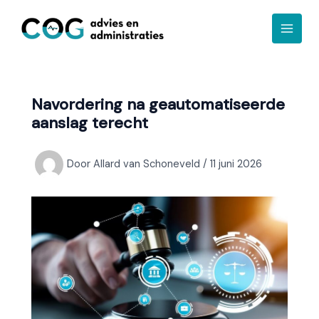
Ga
A
naar
r
de
c
inhoud
h
i
Navordering na geautomatiseerde
e
aanslag terecht
f
Door
Allard van Schoneveld
/
11 juni 2026