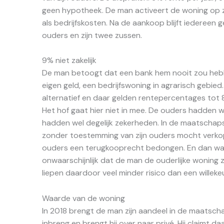
geen hypotheek. De man activeert de woning op z
als bedrijfskosten. Na de aankoop blijft iedereen 
ouders en zijn twee zussen.
9% niet zakelijk
De man betoogt dat een bank hem nooit zou heb
eigen geld, een bedrijfswoning in agrarisch gebi
alternatief en daar gelden rentepercentages tot 
Het hof gaat hier niet in mee. De ouders hadden 
hadden wel degelijk zekerheden. In de maatschap
zonder toestemming van zijn ouders mocht verk
ouders een terugkooprecht bedongen. En dan was e
onwaarschijnlijk dat de man de ouderlijke woning
liepen daardoor veel minder risico dan een willek
Waarde van de woning
In 2018 brengt de man zijn aandeel in de maatscha
inbreng en brengt hij over naar privé. Hij claimt d