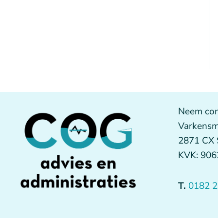
Neem con
Varkensm
2871 CX
KVK: 90
T.
0182 2