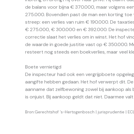
de balans voor bijna € 370.000, maar volgens ee
275.000. Bovendien past de man een korting toe
streep: een verlies van ruim € 190.000. De taxati
€ 275.000, € 300.000 en € 392.000. De inspect
correctie slaat het verlies om in winst. Het hof vi
de waarde in goede justitie vast op € 350.000. 
resteert nog steeds een boekverlies, maar veel kle
Boete vernietigd
De inspecteur had ook een vergrijpboete opgelegd
aangifte hebben gedaan. Het hof verwerpt dit. De
aanname dat zelfbewoning zowel bij aankoop als 
is onjuist. Bij aankoop geldt dat niet. Daarmee va
Bron:Gerechtshof ‘s-Hertogenbosch | jurisprudentie | E