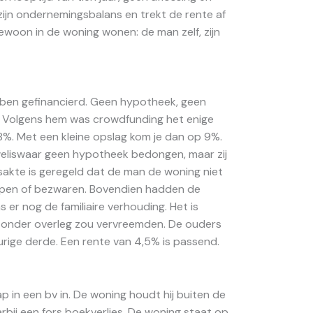
ijn ondernemingsbalans en trekt de rente af
gewoon in de woning wonen: de man zelf, zijn
ben gefinancierd. Geen hypotheek, geen
ed. Volgens hem was crowdfunding het enige
8%. Met een kleine opslag kom je dan op 9%.
weliswaar geen hypotheek bedongen, maar zij
sakte is geregeld dat de man de woning niet
open of bezwaren. Bovendien hadden de
r nog de familiaire verhouding. Het is
 zonder overleg zou vervreemden. De ouders
eurige derde. Een rente van 4,5% is passend.
p in een bv in. De woning houdt hij buiten de
aarbij een fors boekverlies. De woning staat op