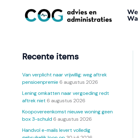
Ga
A
We
naar
r
Wat
de
c
inhoud
h
i
e
Recente items
f
Van verplicht naar vrijwillig: weg aftrek
pensioenpremie
6 augustus 2026
Lening omkatten naar vergoeding redt
aftrek niet
6 augustus 2026
Koopovereenkomst nieuwe woning geen
box 3-schuld
6 augustus 2026
Handvol e-mails levert volledig
gebruikelijk loon op
30 juli 2026