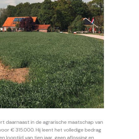
ert daarnaast in de agrarische maatschap van
 voor € 315.000. Hij leent het volledige bedrag
en looptijd van tien jaar, geen aflossing en