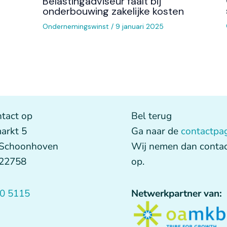
Belastingadviseur faalt bij
onderbouwing zakelijke kosten
Ondernemingswinst
/
9 januari 2025
tact op
Bel terug
arkt 5
Ga naar de
contactpa
 Schoonhoven
Wij nemen dan contac
622758
op.
0 5115
Netwerkpartner van: