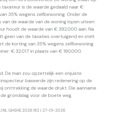
n taxateur is de waarde gedaald naar €
 van 35% wegens zelfbewoning. Onder de
es van de waarde van de woning lopen uiteen:
eur houdt de waarde van € 392.000 aan. Na
ndt geen van de taxaties overtuigend en stelt
Met de korting van 35% wegens zelfbewoning
iner: € 32.017 in plaats van € 190.000.
. De man zou opzettelijk een onjuiste
 inspecteur baseerde zijn redenering op de
bij onttrekking de waarde drukt. Die aanname
lt de grondslag voor de boete weg.
CLI:NL:GHSHE:2026:182 | 27-01-2026