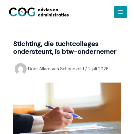
Ga
A
naar
r
de
c
inhoud
h
i
Stichting, die tuchtcolleges
e
ondersteunt, is btw-ondernemer
f
Door
Allard van Schoneveld
/
2 juli 2026