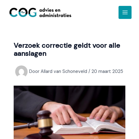
Ga
A
naar
r
de
c
inhoud
h
i
Verzoek correctie geldt voor alle
e
aanslagen
f
Door
Allard van Schoneveld
/
20 maart 2025